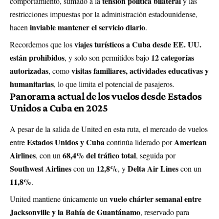
tensión política bilateral
comportamiento, sumado a la
y las
restricciones impuestas por la administración estadounidense,
inviable mantener el servicio diario
hacen
.
viajes turísticos a Cuba desde EE. UU.
Recordemos que los
están prohibidos
12 categorías
, y solo son permitidos bajo
autorizadas
visitas familiares, actividades educativas y
, como
humanitarias
, lo que limita el potencial de pasajeros.
Panorama actual de los vuelos desde Estados
Unidos a Cuba en 2025
A pesar de la salida de United en esta ruta, el mercado de vuelos
Estados Unidos y Cuba
American
entre
continúa liderado por
Airlines
68,4% del tráfico total
, con un
, seguida por
Southwest Airlines
12,8%
Delta Air Lines
con un
, y
con un
11,8%
.
vuelo chárter semanal entre
United mantiene únicamente un
Jacksonville y la Bahía de Guantánamo
, reservado para