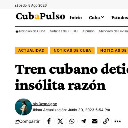
sábado, 8 Ago 2026
Inicio
Cuba
Estados
🔥
Noticias de Cuba
Noticias de EE.UU.
Opinión
Mercado de Divisa
ACTUALIDAD
NOTICAS DE CUBA
NOTICIAS DE
Tren cubano deti
insólita razón
Ibis Despaigne
Última Actualización: Junio 30, 2023 6:54 Pm
Compartir