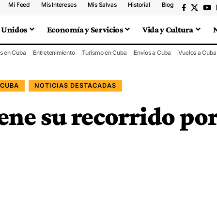
Mi Feed
Mis Intereses
Mis Salvas
Historial
Blog
 Unidos
Economía y Servicios
Vida y Cultura
s en Cuba
Entretenimiento
Turismo en Cuba
Envíos a Cuba
Vuelos a Cuba
 CUBA
NOTICIAS DESTACADAS
ene su recorrido po