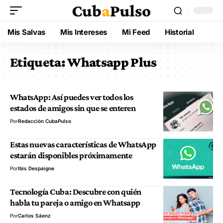
Mis Salvas
Mis Intereses
Mi Feed
Historial
Etiqueta:
Whatsapp Plus
WhatsApp: Así puedes ver todos los
estados de amigos sin que se enteren
Por
Redacción CubaPulso
Estas nuevas características de WhatsApp
estarán disponibles próximamente
Por
Ibis Despaigne
Tecnología Cuba: Descubre con quién
habla tu pareja o amigo en Whatsapp
Por
Carlos Sáenz