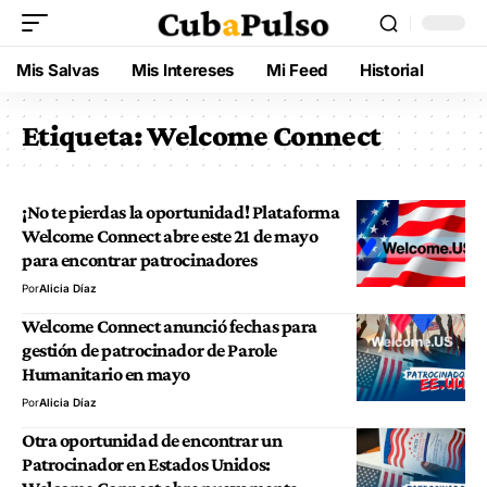
Mis Salvas
Mis Intereses
Mi Feed
Historial
Etiqueta:
Welcome Connect
¡No te pierdas la oportunidad! Plataforma
Welcome Connect abre este 21 de mayo
para encontrar patrocinadores
Por
Alicia Díaz
Welcome Connect anunció fechas para
gestión de patrocinador de Parole
Humanitario en mayo
Por
Alicia Díaz
Otra oportunidad de encontrar un
Patrocinador en Estados Unidos: