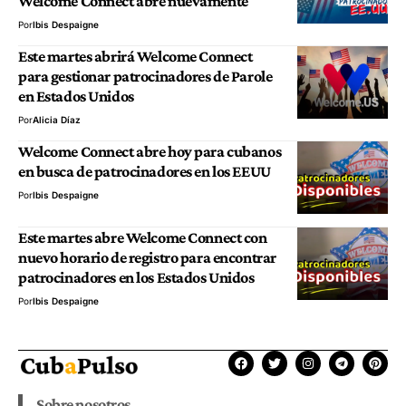
Welcome Connect abre nuevamente
Por
Ibis Despaigne
Este martes abrirá Welcome Connect
para gestionar patrocinadores de Parole
en Estados Unidos
Por
Alicia Díaz
Welcome Connect abre hoy para cubanos
en busca de patrocinadores en los EEUU
Por
Ibis Despaigne
Este martes abre Welcome Connect con
nuevo horario de registro para encontrar
patrocinadores en los Estados Unidos
Por
Ibis Despaigne
Sobre nosotros