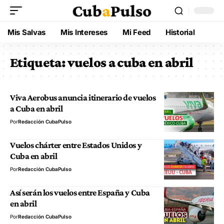
Mis Salvas
Mis Intereses
Mi Feed
Historial
Etiqueta:
vuelos a cuba en abril
Viva Aerobus anuncia itinerario de vuelos
a Cuba en abril
Por
Redacción CubaPulso
Vuelos chárter entre Estados Unidos y
Cuba en abril
Por
Redacción CubaPulso
Así serán los vuelos entre España y Cuba
en abril
Por
Redacción CubaPulso