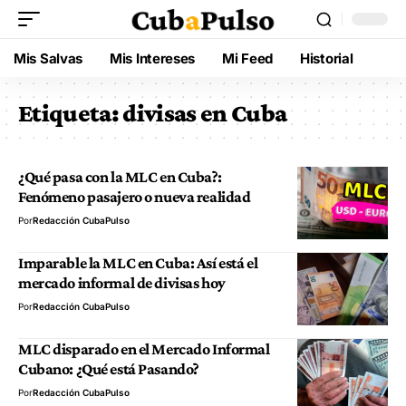
Mis Salvas
Mis Intereses
Mi Feed
Historial
Etiqueta:
divisas en Cuba
¿Qué pasa con la MLC en Cuba?:
Fenómeno pasajero o nueva realidad
Por
Redacción CubaPulso
Imparable la MLC en Cuba: Así está el
mercado informal de divisas hoy
Por
Redacción CubaPulso
MLC disparado en el Mercado Informal
Cubano: ¿Qué está Pasando?
Por
Redacción CubaPulso