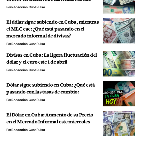
Por
Redacción CubaPulso
El dólar sigue subiendo en Cuba, mientras
el MLC cae: ¿Qué está pasando en el
mercado informal de divisas?
Por
Redacción CubaPulso
Divisas en Cuba: La ligera fluctuación del
dólar y el euro este 1 de abril
Por
Redacción CubaPulso
Dólar sigue subiendo en Cuba: ¿Qué está
pasando con las tasas de cambio?
Por
Redacción CubaPulso
El Dólar en Cuba: Aumento de su Precio
en el Mercado Informal este miercoles
Por
Redacción CubaPulso