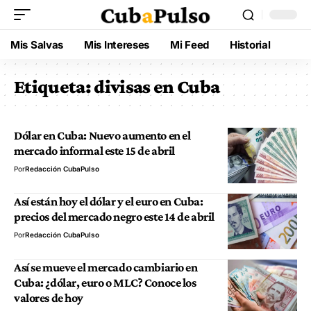
Mis Salvas
Mis Intereses
Mi Feed
Historial
Etiqueta:
divisas en Cuba
Dólar en Cuba: Nuevo aumento en el
mercado informal este 15 de abril​
Por
Redacción CubaPulso
Así están hoy el dólar y el euro en Cuba:
precios del mercado negro este 14 de abril
Por
Redacción CubaPulso
Así se mueve el mercado cambiario en
Cuba: ¿dólar, euro o MLC? Conoce los
valores de hoy