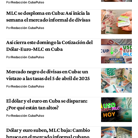
Por
Redacción CubaPulso
MLC se desploma en Cuba: Así inicia la
semana el mercado informal de divisas
Por
Redacción CubaPulso
Así cierra este domingo la Cotización del
Dólar-Euro-MLC en Cuba
Por
Redacción CubaPulso
Mercado negro de divisas en Cuba: un
vistazo a las tasas del 5 de abril de 2025
Por
Redacción CubaPulso
El dólar y el euro en Cuba se disparan:
¿Por qué están tan altos?
Por
Redacción CubaPulso
Dólar y euro suben, MLC baja: Cambio
brusco en el mercado informal cubano