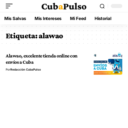
Mis Salvas
Mis Intereses
Mi Feed
Historial
Etiqueta:
alawao
Alawao, excelente tienda online con
envíos a Cuba
Por
Redacción CubaPulso