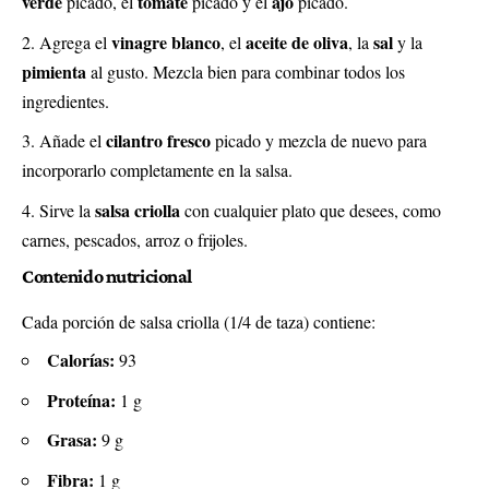
verde
tomate
ajo
picado, el
picado y el
picado.
vinagre blanco
aceite de oliva
sal
Agrega el
, el
, la
y la
pimienta
al gusto. Mezcla bien para combinar todos los
ingredientes.
cilantro fresco
Añade el
picado y mezcla de nuevo para
incorporarlo completamente en la salsa.
salsa criolla
Sirve la
con cualquier plato que desees, como
carnes, pescados, arroz o frijoles.
Contenido nutricional
Cada porción de salsa criolla (1/4 de taza) contiene:
Calorías:
93
Proteína:
1 g
Grasa:
9 g
Fibra:
1 g