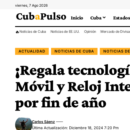
viernes, 7 Ago 2026
Inicio
Cuba
Estados
🔥
Noticias de Cuba
Noticias de EE.UU.
Opinión
Mercado de Divisa
ACTUALIDAD
NOTICIAS DE CUBA
NOTICIAS D
¡Regala tecnolog
Móvil y Reloj Int
por fin de año
Carlos Sáenz
Última Actualización: Diciembre 18, 2024 7:20 Pm