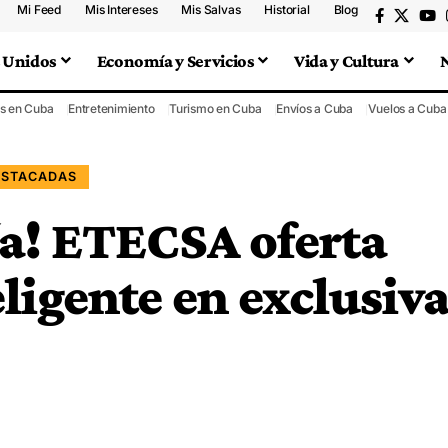
Mi Feed
Mis Intereses
Mis Salvas
Historial
Blog
 Unidos
Economía y Servicios
Vida y Cultura
s en Cuba
Entretenimiento
Turismo en Cuba
Envíos a Cuba
Vuelos a Cuba
ESTACADAS
ía! ETECSA oferta
eligente en exclusiv