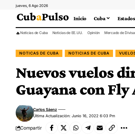
jueves, 6 Ago 2026
Inicio
Cuba
Estados
🔥
Noticias de Cuba
Noticias de EE.UU.
Opinión
Mercado de Divisa
NOTICAS DE CUBA
NOTICIAS DE CUBA
VUELOS
Nuevos vuelos di
Guayana con Fly 
Carlos Sáenz
Última Actualización: Junio 16, 2022 6:03 Pm
Compartir