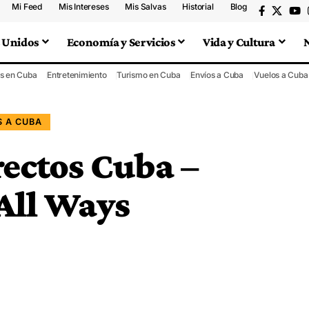
Mi Feed
Mis Intereses
Mis Salvas
Historial
Blog
 Unidos
Economía y Servicios
Vida y Cultura
s en Cuba
Entretenimiento
Turismo en Cuba
Envíos a Cuba
Vuelos a Cuba
 A CUBA
rectos Cuba –
All Ways