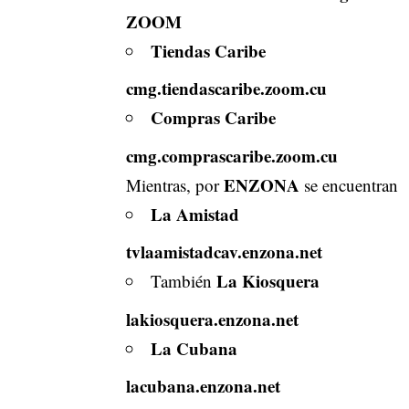
ZOOM
Tiendas Caribe
cmg.tiendascaribe.zoom.cu
Compras Caribe
cmg.comprascaribe.zoom.cu
ENZONA
Mientras, por
se encuentran
La Amistad
tvlaamistadcav.enzona.net
La Kiosquera
También
lakiosquera.enzona.net
La Cubana
lacubana.enzona.net