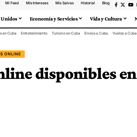
Mi Feed
Mis Intereses
Mis Salvas
Historial
Blog
 Unidos
Economía y Servicios
Vida y Cultura
s en Cuba
Entretenimiento
Turismo en Cuba
Envíos a Cuba
Vuelos a Cuba
S ONLINE
nline disponibles en