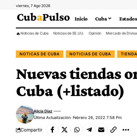
viernes, 7 Ago 2026
Inicio
Cuba
Estados
🔥
Noticias de Cuba
Noticias de EE.UU.
Opinión
Mercado de Divisa
NOTICAS DE CUBA
NOTICIAS DE CUBA
TIENDA
Nuevas tiendas o
Cuba (+listado)
Alicia Díaz
Última Actualización: Febrero 26, 2022 7:58 Pm
Compartir