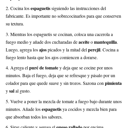
espaguetis
Cocina los
siguiendo las instrucciones del
fabricante. Es importante no sobrecocinarlos para que conserven
su textura.
Mientras los espaguetis se cocinan, coloca una cacerola a
aceite
mantequilla
fuego medio y añade dos cucharadas de
o
.
ajos
perejil
Luego, agrega los
picados y la mitad del
. Cocina a
fuego lento hasta que los ajos comiencen a dorarse.
puré de tomate
Agrega el
y deja que se cocine por unos
minutos. Baja el fuego, deja que se refresque y pásalo por un
pimienta
colador para que quede suave y sin trozos. Sazona con
sal
y
al gusto.
Vuelve a poner la mezcla de tomate a fuego bajo durante unos
espaguetis
minutos. Añade los
ya cocidos y mezcla bien para
que absorban todos los sabores.
queso rallado
Sirve caliente y agrega el
por encima,