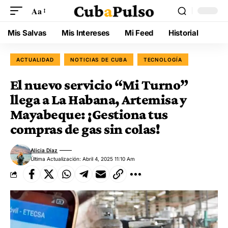
Aa
Mis Salvas
Mis Intereses
Mi Feed
Historial
ACTUALIDAD
NOTICIAS DE CUBA
TECNOLOGÍA
El nuevo servicio “Mi Turno”
llega a La Habana, Artemisa y
Mayabeque: ¡Gestiona tus
compras de gas sin colas!
Alicia Díaz
Última Actualización: Abril 4, 2025 11:10 Am