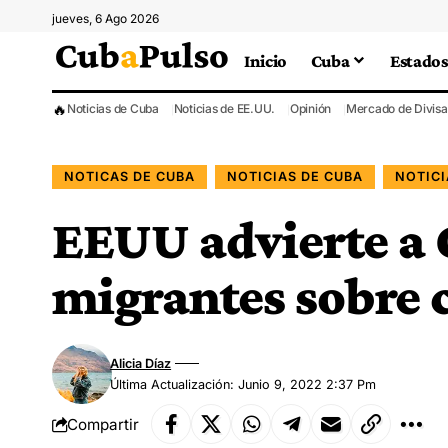
jueves, 6 Ago 2026
Inicio
Cuba
Estados
🔥
Noticias de Cuba
Noticias de EE.UU.
Opinión
Mercado de Divisa
NOTICAS DE CUBA
NOTICIAS DE CUBA
NOTIC
EEUU advierte a 
migrantes sobre c
Alicia Díaz
Última Actualización: Junio 9, 2022 2:37 Pm
Compartir