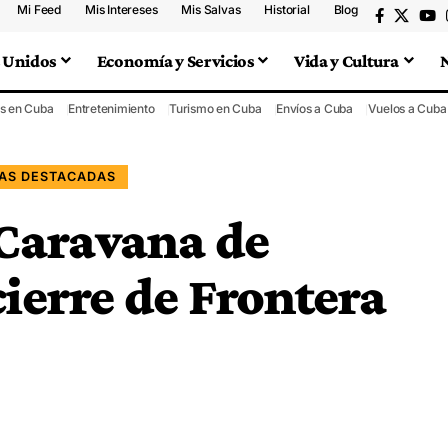
Mi Feed
Mis Intereses
Mis Salvas
Historial
Blog
 Unidos
Economía y Servicios
Vida y Cultura
s en Cuba
Entretenimiento
Turismo en Cuba
Envíos a Cuba
Vuelos a Cuba
IAS DESTACADAS
Caravana de
ierre de Frontera