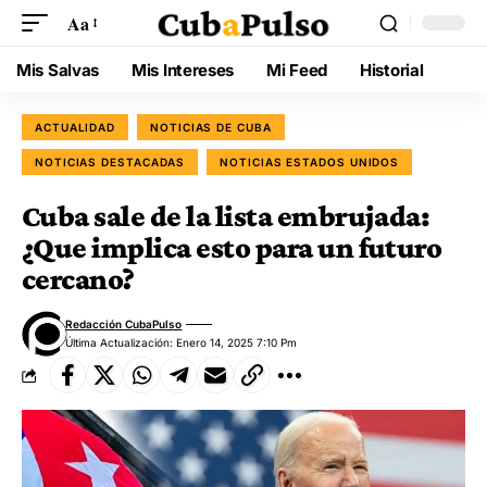
Aa
Mis Salvas
Mis Intereses
Mi Feed
Historial
ACTUALIDAD
NOTICIAS DE CUBA
NOTICIAS DESTACADAS
NOTICIAS ESTADOS UNIDOS
Cuba sale de la lista embrujada:
¿Que implica esto para un futuro
cercano?
Redacción CubaPulso
Última Actualización: Enero 14, 2025 7:10 Pm