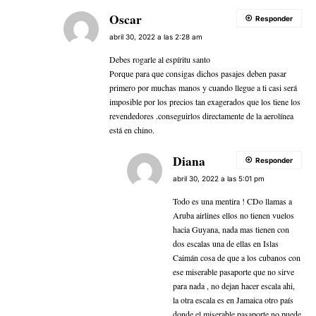
Oscar
Responder
abril 30, 2022 a las 2:28 am
Debes rogarle al espíritu santo
Porque para que consigas dichos pasajes deben pasar
primero por muchas manos y cuando llegue a ti casi será
imposible por los precios tan exagerados que los tiene los
revendedores .conseguirlos directamente de la aerolínea
está en chino.
Diana
Responder
abril 30, 2022 a las 5:01 pm
Todo es una mentira ! CDo llamas a
Aruba airlines ellos no tienen vuelos
hacia Guyana, nada mas tienen con
dos escalas una de ellas en Islas
Caimán cosa de que a los cubanos con
ese miserable pasaporte que no sirve
para nada , no dejan hacer escala ahi,
la otra escala es en Jamaica otro país
donde el miserable pasaporte no puede