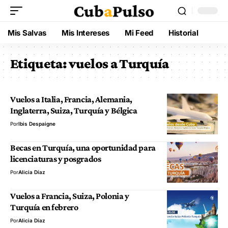
Mis Salvas
Mis Intereses
Mi Feed
Historial
Etiqueta:
vuelos a Turquía
Vuelos a Italia, Francia, Alemania,
Inglaterra, Suiza, Turquía y Bélgica
Por
Ibis Despaigne
Becas en Turquía, una oportunidad para
licenciaturas y posgrados
Por
Alicia Díaz
Vuelos a Francia, Suiza, Polonia y
Turquía en febrero
Por
Alicia Díaz