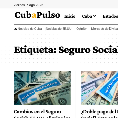
viernes, 7 Ago 2026
Inicio
Cuba
Estados
🔥
Noticias de Cuba
Noticias de EE.UU.
Opinión
Mercado de Divisa
Etiqueta:
Seguro Socia
Cambios en el Seguro
¿Doble pago del
Social: EE.UU. elimina los
Social? Esto es l