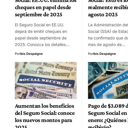
cheques en papel desde
realmente recibi
septiembre de 2025
agosto 2025
El Seguro Social en EE.UU.
La Administración de
dejará de emitir cheques en
Social (SSA) de Esta
papel desde septiembre de
ha confirmado que du
2025. Conozca los detalles…
mes de agosto de…
Por
Ibis Despaigne
Por
Ibis Despaigne
Aumentan los beneficios
Pago de $3.089 d
del Seguro Social: conoce
Seguro Social e
los nuevos montos para
enero: ¿Quiénes 
2025
recibirán?