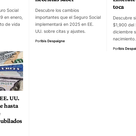
toca
uro Social
Descubre los cambios
89 en enero,
importantes que el Seguro Social
Descubre si
to de vida
implementará en 2025 en EE.
$1,900 del 
UU. sobre citas y ajustes.
diciembre 
nacimiento.
Por
Ibis Despaigne
Por
Ibis Despa
 EE. UU.
de hasta
e
jubilados