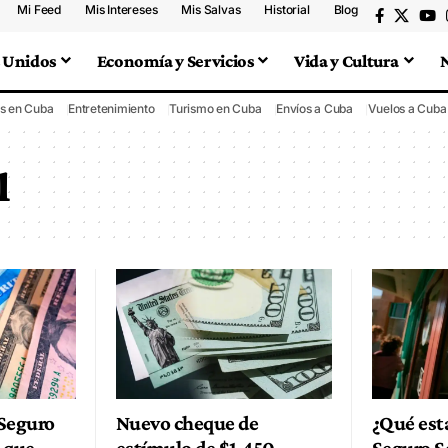
Mi Feed
Mis Intereses
Mis Salvas
Historial
Blog
 Unidos
Economía y Servicios
Vida y Cultura
s en Cuba
Entretenimiento
Turismo en Cuba
Envíos a Cuba
Vuelos a Cuba
l
 Seguro
Nuevo cheque de
¿Qué est
o que
estímulo de $1,450
Seguro S