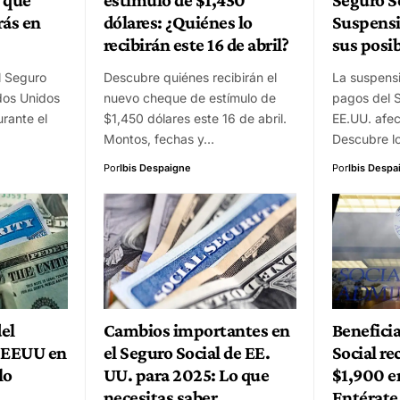
rás en
dólares: ¿Quiénes lo
Suspensi
recibirán este 16 de abril?
sus posib
l Seguro
Descubre quiénes recibirán el
La suspensi
dos Unidos
nuevo cheque de estímulo de
pagos del S
rante el
$1,450 dólares este 16 de abril.
EE.UU. afec
Montos, fechas y…
Descubre l
Por
Ibis Despaigne
Por
Ibis Despa
el
Cambios importantes en
Beneficia
n EEUU en
el Seguro Social de EE.
Social re
lo
UU. para 2025: Lo que
$1,900 e
necesitas saber
Entérate