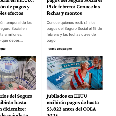
ón de pagos y
19 de febrero? Conoce las
les efectos
fechas y montos
ón temporal de los
Conoce quiénes recibirán los
eguro Social en
pagos del Seguro Social el 19 de
ta a millones.
febrero y las fechas clave de
o que debes…
pago…
igne
Por
Ibis Despaigne
rios del Seguro
Jubilados en EEUU
cibirán hasta
recibirán pagos de hasta
n diciembre:
$3.822 antes del COLA
 de cuándo te
2025