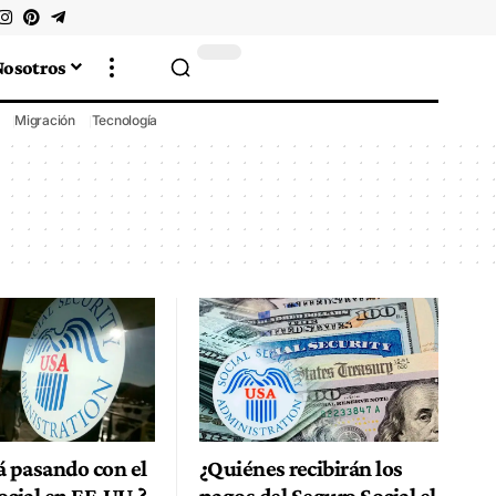
Nosotros
Migración
Tecnología
á pasando con el
¿Quiénes recibirán los
ocial en EE.UU.?
pagos del Seguro Social el