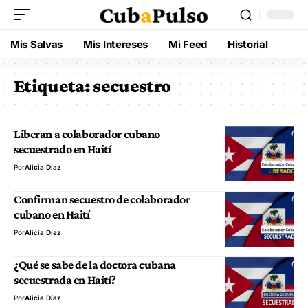
Mis Salvas
Mis Intereses
Mi Feed
Historial
Etiqueta:
secuestro
Liberan a colaborador cubano
secuestrado en Haití
Por
Alicia Díaz
Confirman secuestro de colaborador
cubano en Haití
Por
Alicia Díaz
¿Qué se sabe de la doctora cubana
secuestrada en Haití?
Por
Alicia Díaz