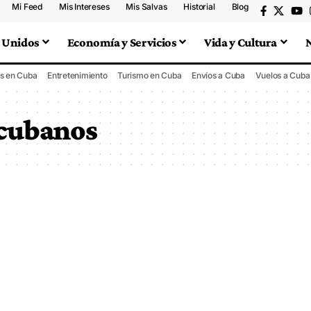
Mi Feed
Mis Intereses
Mis Salvas
Historial
Blog
 Unidos
Economía y Servicios
Vida y Cultura
s en Cuba
Entretenimiento
Turismo en Cuba
Envíos a Cuba
Vuelos a Cuba
 cubanos