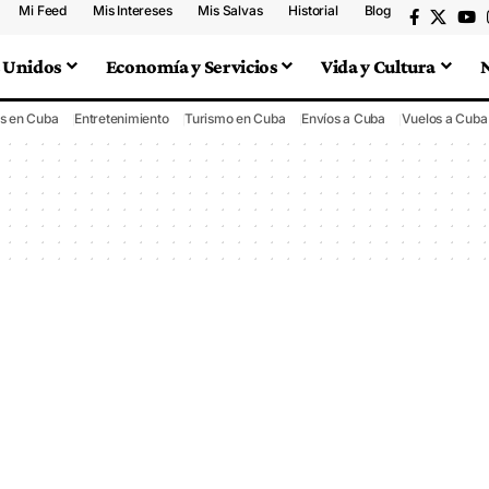
Mi Feed
Mis Intereses
Mis Salvas
Historial
Blog
 Unidos
Economía y Servicios
Vida y Cultura
s en Cuba
Entretenimiento
Turismo en Cuba
Envíos a Cuba
Vuelos a Cuba