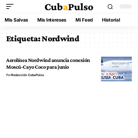
Mis Salvas
Mis Intereses
Mi Feed
Historial
Etiqueta:
Nordwind
Aerolínea Nordwind anuncia conexión
Moscú-Cayo Coco para junio
Por
Redacción CubaPulso