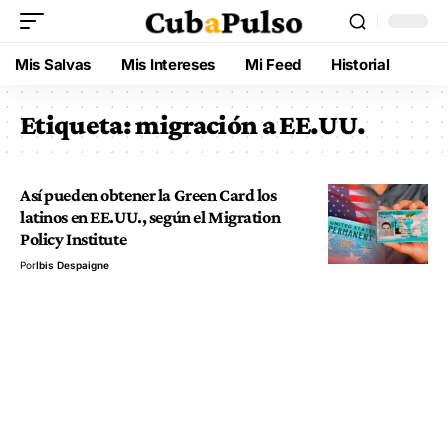
Mis Salvas
Mis Intereses
Mi Feed
Historial
Etiqueta:
migración a EE.UU.
Así pueden obtener la Green Card los
latinos en EE.UU., según el Migration
Policy Institute
Por
Ibis Despaigne