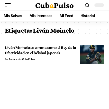
Mis Salvas
Mis Intereses
Mi Feed
Historial
Etiqueta:
Liván Moinelo
Liván Moinelo se corona como el Rey de la
Efectividad en el béisbol japonés
Por
Redacción CubaPulso