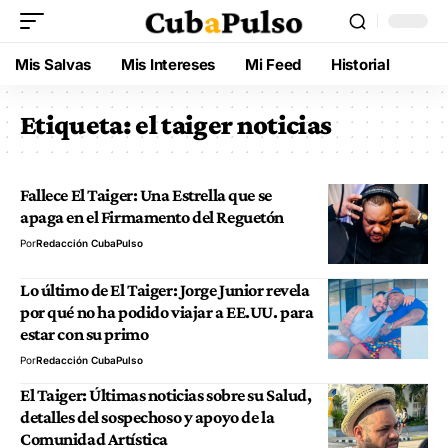
Mis Salvas
Mis Intereses
Mi Feed
Historial
Etiqueta:
el taiger noticias
Fallece El Taiger: Una Estrella que se
apaga en el Firmamento del Reguetón
Por
Redacción CubaPulso
Lo último de El Taiger: Jorge Junior revela
por qué no ha podido viajar a EE.UU. para
estar con su primo
Por
Redacción CubaPulso
El Taiger: Últimas noticias sobre su Salud,
detalles del sospechoso y apoyo de la
Comunidad Artística