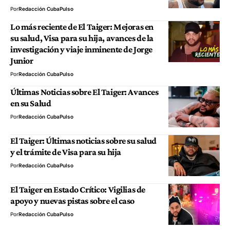
Por
Redacción CubaPulso
Lo más reciente de El Taiger: Mejoras en
su salud, Visa para su hija, avances de la
investigación y viaje inminente de Jorge
Junior
Por
Redacción CubaPulso
Últimas Noticias sobre El Taiger: Avances
en su Salud
Por
Redacción CubaPulso
El Taiger: Últimas noticias sobre su salud
y el trámite de Visa para su hija
Por
Redacción CubaPulso
El Taiger en Estado Crítico: Vigilias de
apoyo y nuevas pistas sobre el caso
Por
Redacción CubaPulso