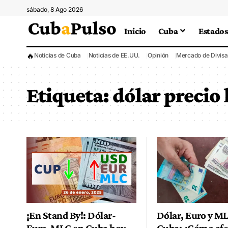
sábado, 8 Ago 2026
Inicio
Cuba
Estados
🔥
Noticias de Cuba
Noticias de EE.UU.
Opinión
Mercado de Divisa
Etiqueta:
dólar precio
¡En Stand By!: Dólar-
Dólar, Euro y M
Euro-MLC en Cuba hoy
Cuba: ¿Cómo afe