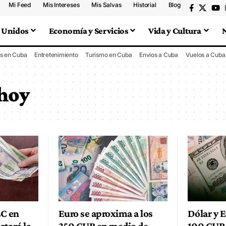
Mi Feed
Mis Intereses
Mis Salvas
Historial
Blog
 Unidos
Economía y Servicios
Vida y Cultura
s en Cuba
Entretenimiento
Turismo en Cuba
Envíos a Cuba
Vuelos a Cuba
 hoy
LC en
Euro se aproxima a los
Dólar y E
ctará la
350 CUP en medio de
100 CUP d