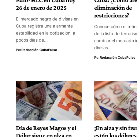
26 de enero de 2025
eliminación de
restricciones?
El mercado negro de divisas en
Cuba registra una alarmante
Conoce cómo el retir
estabilidad en la cotización, a
de la lista de terrori
pocos días de…
cambiar el mercado i
divisas…
Por
Redacción CubaPulso
Por
Redacción CubaPulso
Día de Reyes Magos y el
¡En alza y sin fre
Dólar sigue en alza en
están los dólares