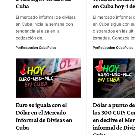
Cuba
en Cuba hoy 4 de
El mercado informal de divisas
El mercado informal d
en Cuba inicia la semana con
en Cuba sigue con su
tendencia al alza en la
disparados en las últ
cotización de…
jornadas. Conozca l
Por
Redacción CubaPulso
Por
Redacción CubaPulso
Euro se iguala con el
Dólar a punto de
Dólar en el Mercado
los 300 CUP: Co
Informal de Divisas en
en declive el Me
Cuba
informal de Divi
Cuba