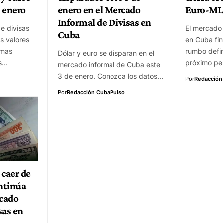
 enero
enero en el Mercado
Euro-ML
Informal de Divisas en
e divisas
El mercado 
Cuba
s valores
en Cuba fin
imas
rumbo defin
Dólar y euro se disparan en el
os…
próximo pe
mercado informal de Cuba este
3 de enero. Conozca los datos…
Por
Redacción
Por
Redacción CubaPulso
 caer de
ntinúa
rcado
sas en