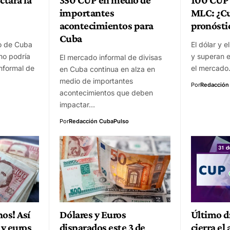
importantes
MLC: ¿Cu
acontecimientos para
pronósti
Cuba
o de Cuba
El dólar y e
smo podría
y superan 
El mercado informal de divisas
nformal de
el mercad
en Cuba continua en alza en
medio de importantes
Por
Redacción
acontecimientos que deben
impactar…
Por
Redacción CubaPulso
nos! Así
Dólares y Euros
Último dí
 y euros
disparados este 3 de
cierra el