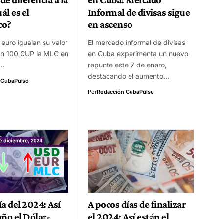
ál es el
Informal de divisas sigue
co?
en ascenso
l euro igualan su valor
El mercado informal de divisas
en 100 CUP la MLC en
en Cuba experimenta un nuevo
o…
repunte este 7 de enero,
destacando el aumento…
 CubaPulso
Por
Redacción CubaPulso
a del 2024: Así
A pocos días de finalizar
 año el Dólar-
el 2024: Así están el