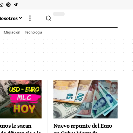
Nosotros
Migración
Tecnología
uros le sacan
Nuevo repunte del Euro
e diferencia a la
en Cuba: Mercado