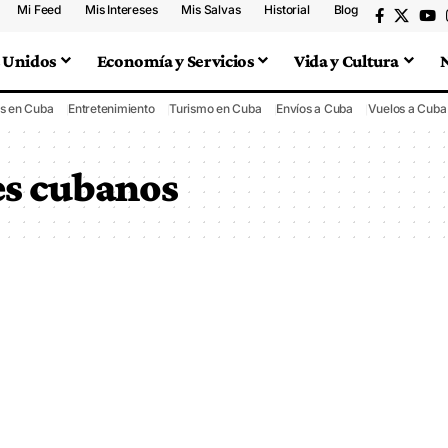
Mi Feed
Mis Intereses
Mis Salvas
Historial
Blog
 Unidos
Economía y Servicios
Vida y Cultura
s en Cuba
Entretenimiento
Turismo en Cuba
Envíos a Cuba
Vuelos a Cuba
es cubanos