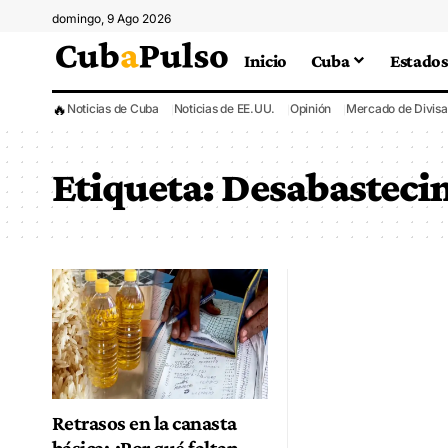
domingo, 9 Ago 2026
Inicio
Cuba
Estados
🔥
Noticias de Cuba
Noticias de EE.UU.
Opinión
Mercado de Divisa
Etiqueta:
Desabasteci
Retrasos en la canasta
básica: ¿Por qué faltan