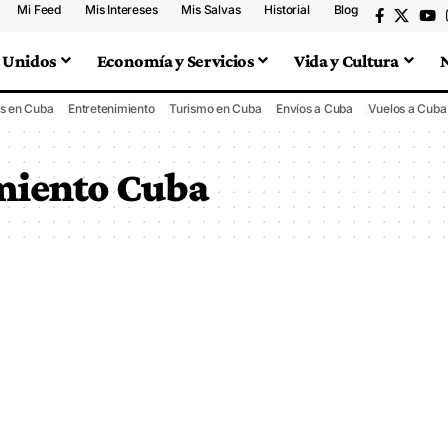
Mi Feed
Mis Intereses
Mis Salvas
Historial
Blog
 Unidos
Economía y Servicios
Vida y Cultura
s en Cuba
Entretenimiento
Turismo en Cuba
Envíos a Cuba
Vuelos a Cuba
miento Cuba