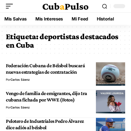
Mis Salvas
Mis Intereses
Mi Feed
Historial
Etiqueta:
deportistas destacados
en Cuba
Federación Cubana de Béisbol buscará
nuevas estrategias de contratación
Por
Carlos Sáenz
Vengo de familia de emigrantes, dijo 1ra
cubana fichada por WWE (Fotos)
Por
Carlos Sáenz
Pelotero de Industriales Pedro Álvarez
dice adiós al béisbol