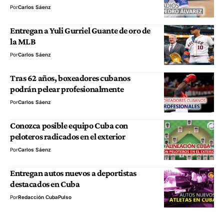
Por
Carlos Sáenz
Entregan a Yuli Gurriel Guante de oro de
la MLB
Por
Carlos Sáenz
Tras 62 años, boxeadores cubanos
podrán pelear profesionalmente
Por
Carlos Sáenz
Conozca posible equipo Cuba con
peloteros radicados en el exterior
Por
Carlos Sáenz
Entregan autos nuevos a deportistas
destacados en Cuba
Por
Redacción CubaPulso