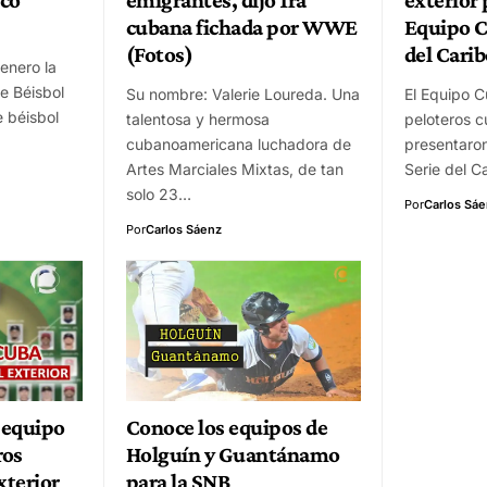
cubana fichada por WWE
Equipo C
(Fotos)
del Cari
enero la
e Béisbol
Su nombre: Valerie Loureda. Una
El Equipo 
e béisbol
talentosa y hermosa
peloteros c
cubanoamericana luchadora de
presentaron
Artes Marciales Mixtas, de tan
Serie del C
solo 23…
Por
Carlos Sá
Por
Carlos Sáenz
 equipo
Conoce los equipos de
ros
Holguín y Guantánamo
xterior
para la SNB