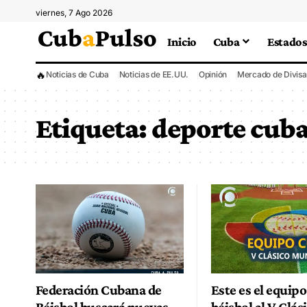
viernes, 7 Ago 2026
Inicio
Cuba
Estados
🔥
Noticias de Cuba
Noticias de EE.UU.
Opinión
Mercado de Divisa
Etiqueta:
deporte cub
Federación Cubana de
Este es el equip
Béisbol buscará nuevas
béisbol al V Clás