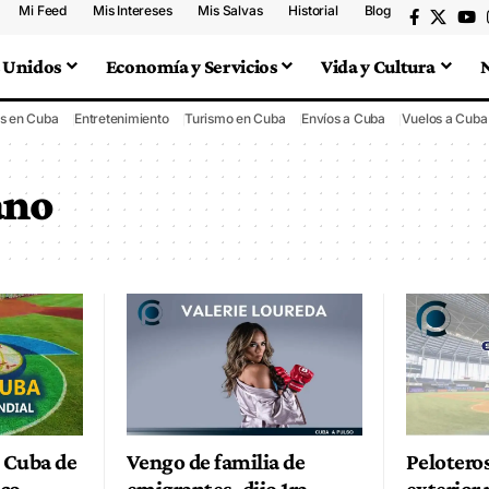
Mi Feed
Mis Intereses
Mis Salvas
Historial
Blog
 Unidos
Economía y Servicios
Vida y Cultura
s en Cuba
Entretenimiento
Turismo en Cuba
Envíos a Cuba
Vuelos a Cuba
ano
o Cuba de
Vengo de familia de
Pelotero
ico
emigrantes, dijo 1ra
exterior