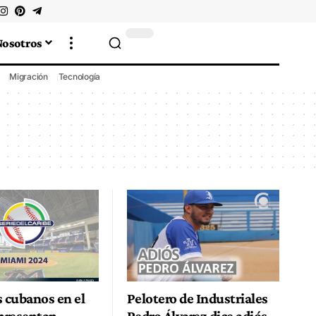
Nosotros
Migración
Tecnología
s cubanos en el
Pelotero de Industriales
 presentan
Pedro Álvarez dice adiós