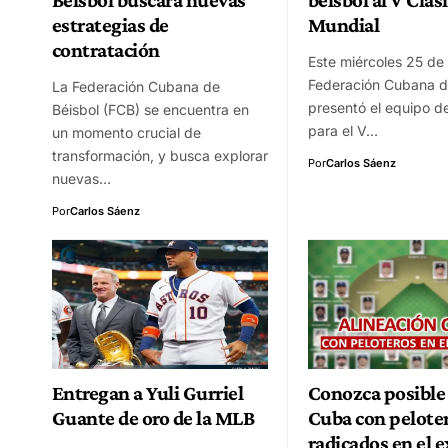
estrategias de
Mundial
contratación
Este miércoles 25 de 
Federación Cubana d
La Federación Cubana de
presentó el equipo d
Béisbol (FCB) se encuentra en
para el V…
un momento crucial de
transformación, y busca explorar
Por
Carlos Sáenz
nuevas…
Por
Carlos Sáenz
Entregan a Yuli Gurriel
Conozca posible
Guante de oro de la MLB
Cuba con pelote
radicados en el e