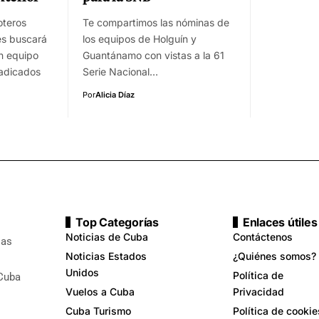
oteros
Te compartimos las nóminas de
es buscará
los equipos de Holguín y
n equipo
Guantánamo con vistas a la 61
radicados
Serie Nacional…
Por
Alicia Díaz
Top Categorías
Enlaces útiles
Noticias de Cuba
Contáctenos
ias
Noticias Estados
¿Quiénes somos?
Unidos
Política de
 Cuba
Vuelos a Cuba
Privacidad
Cuba Turismo
Política de cookie