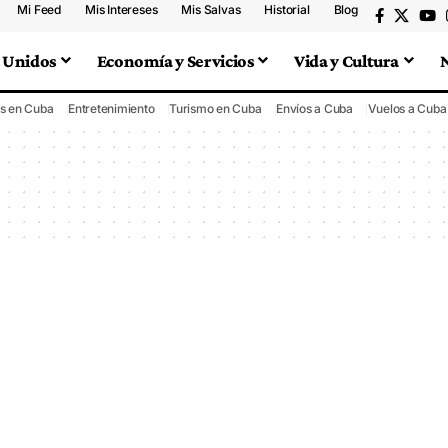
Mi Feed
Mis Intereses
Mis Salvas
Historial
Blog
 Unidos
Economía y Servicios
Vida y Cultura
s en Cuba
Entretenimiento
Turismo en Cuba
Envíos a Cuba
Vuelos a Cuba