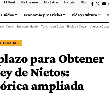
Mi Feed
Mis Intereses
Mis Salvas
Historial
Blog
 Unidos
Economía y Servicios
Vida y Cultura
s en Cuba
Entretenimiento
Turismo en Cuba
Envíos a Cuba
Vuelos a Cuba
ESTACADAS
plazo para Obtener
ey de Nietos:
órica ampliada