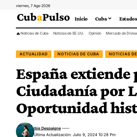
viernes, 7 Ago 2026
Inicio
Cuba
Estados
🔥
Noticias de Cuba
Noticias de EE.UU.
Opinión
Mercado de Divisa
ACTUALIDAD
NOTICIAS DE CUBA
NOTICIAS D
España extiende 
Ciudadanía por L
Oportunidad hist
Ibis Despaigne
Última Actualización: Julio 9, 2024 10:28 Pm