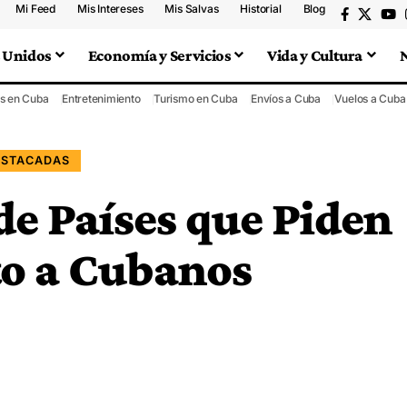
Mi Feed
Mis Intereses
Mis Salvas
Historial
Blog
 Unidos
Economía y Servicios
Vida y Cultura
s en Cuba
Entretenimiento
Turismo en Cuba
Envíos a Cuba
Vuelos a Cuba
ESTACADAS
de Países que Piden
to a Cubanos