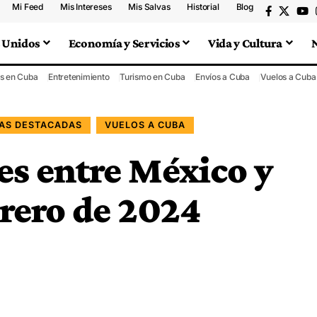
Mi Feed
Mis Intereses
Mis Salvas
Historial
Blog
 Unidos
Economía y Servicios
Vida y Cultura
s en Cuba
Entretenimiento
Turismo en Cuba
Envíos a Cuba
Vuelos a Cuba
IAS DESTACADAS
VUELOS A CUBA
es entre México y
rero de 2024