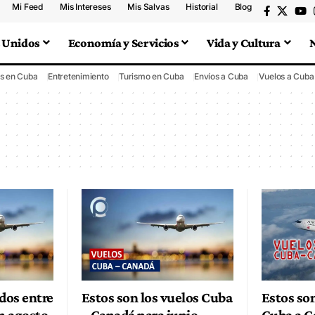
Mi Feed
Mis Intereses
Mis Salvas
Historial
Blog
 Unidos
Economía y Servicios
Vida y Cultura
s en Cuba
Entretenimiento
Turismo en Cuba
Envíos a Cuba
Vuelos a Cuba
dos entre
Estos son los vuelos Cuba
Estos son
n agosto
– Canadá para junio
Cuba a C