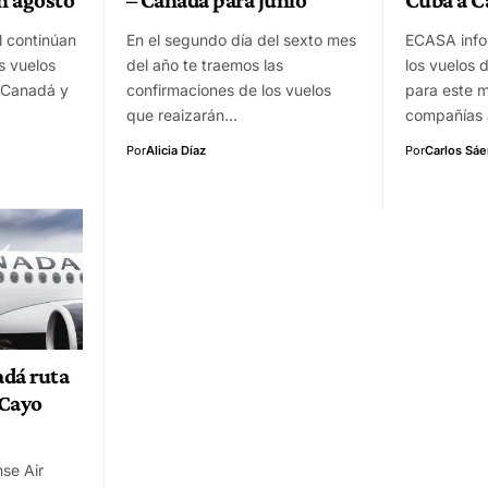
l continúan
En el segundo día del sexto mes
ECASA info
s vuelos
del año te traemos las
los vuelos
e Canadá y
confirmaciones de los vuelos
para este 
que reaizarán…
compañías
Por
Alicia Díaz
Por
Carlos Sá
adá ruta
 Cayo
se Air