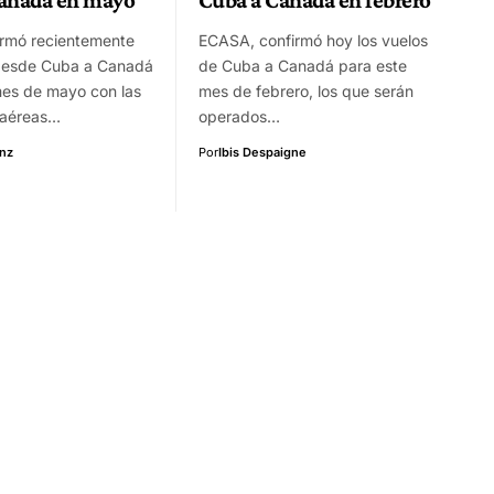
rmó recientemente
ECASA, confirmó hoy los vuelos
 desde Cuba a Canadá
de Cuba a Canadá para este
mes de mayo con las
mes de febrero, los que serán
 aéreas…
operados…
enz
Por
Ibis Despaigne