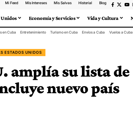
Mi Feed
Mis Intereses
Mis Salvas
Historial
Blog
 Unidos
Economía y Servicios
Vida y Cultura
s en Cuba
Entretenimiento
Turismo en Cuba
Envíos a Cuba
Vuelos a Cuba
AS ESTADOS UNIDOS
. amplía su lista de
 incluye nuevo país