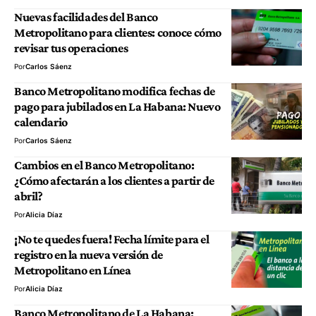
Nuevas facilidades del Banco
Metropolitano para clientes: conoce cómo
revisar tus operaciones
Por
Carlos Sáenz
Banco Metropolitano modifica fechas de
pago para jubilados en La Habana: Nuevo
calendario
Por
Carlos Sáenz
Cambios en el Banco Metropolitano:
¿Cómo afectarán a los clientes a partir de
abril?
Por
Alicia Díaz
¡No te quedes fuera! Fecha límite para el
registro en la nueva versión de
Metropolitano en Línea
Por
Alicia Díaz
Banco Metropolitano de La Habana: