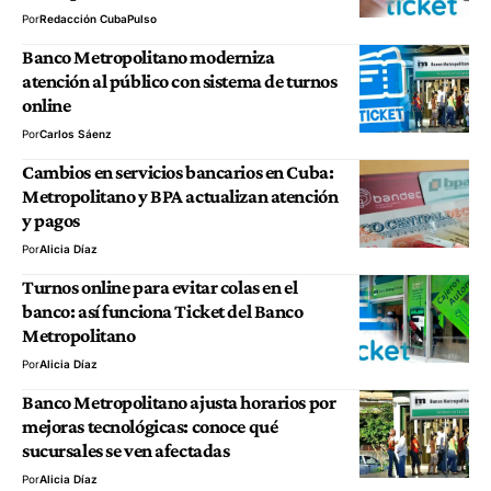
Por
Redacción CubaPulso
Banco Metropolitano moderniza
atención al público con sistema de turnos
online
Por
Carlos Sáenz
Cambios en servicios bancarios en Cuba:
Metropolitano y BPA actualizan atención
y pagos
Por
Alicia Díaz
Turnos online para evitar colas en el
banco: así funciona Ticket del Banco
Metropolitano
Por
Alicia Díaz
Banco Metropolitano ajusta horarios por
mejoras tecnológicas: conoce qué
sucursales se ven afectadas
Por
Alicia Díaz