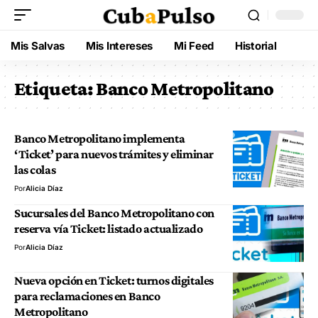
Mis Salvas
Mis Intereses
Mi Feed
Historial
Etiqueta:
Banco Metropolitano
Banco Metropolitano implementa
‘Ticket’ para nuevos trámites y eliminar
las colas
Por
Alicia Díaz
Sucursales del Banco Metropolitano con
reserva vía Ticket: listado actualizado
Por
Alicia Díaz
Nueva opción en Ticket: turnos digitales
para reclamaciones en Banco
Metropolitano